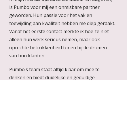
is Pumbo voor mij een onmisbare partner
geworden. Hun passie voor het vak en
toewijding aan kwaliteit hebben me diep geraakt.
Vanaf het eerste contact merkte ik hoe ze niet
alleen hun werk serieus nemen, maar ook
oprechte betrokkenheid tonen bij de dromen
van hun klanten.
Pumbo’s team staat altijd klaar om mee te
denken en biedt duidelijke en geduldige
begeleiding bij elke stap van het drukproces. Of
het nu gaat om technische vragen, het
selecteren van het juiste papier, of zorgen over
de vormgeving: hun deskundigheid en
vriendelijkheid maken dat ik me gesteund voel.
Ze hebben een oog voor detail en een